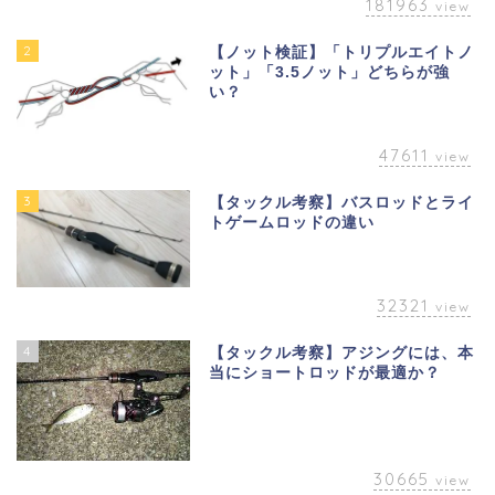
181963
view
2
【ノット検証】「トリプルエイトノ
ット」「3.5ノット」どちらが強
い？
47611
view
3
【タックル考察】バスロッドとライ
トゲームロッドの違い
32321
view
4
【タックル考察】アジングには、本
当にショートロッドが最適か？
30665
view