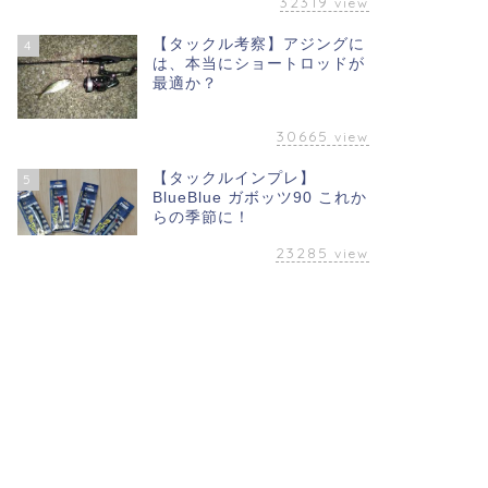
32319
view
【タックル考察】アジングに
4
は、本当にショートロッドが
最適か？
30665
view
【タックルインプレ】
5
BlueBlue ガボッツ90 これか
らの季節に！
23285
view