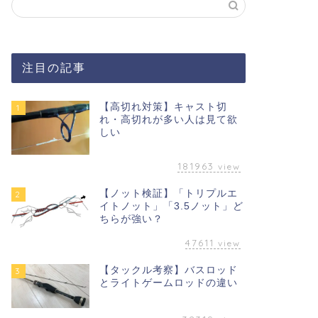
注目の記事
【高切れ対策】キャスト切
1
れ・高切れが多い人は見て欲
しい
181963
view
【ノット検証】「トリプルエ
2
イトノット」「3.5ノット」ど
ちらが強い？
47611
view
【タックル考察】バスロッド
3
とライトゲームロッドの違い