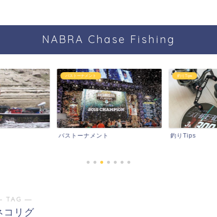
NABRA Chase Fishing
バストーナメント
釣りTips
バストーナメント
釣りTips
― TAG ―
ネコリグ