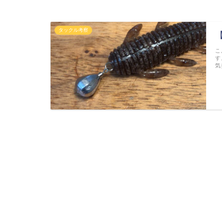
タックル考察
こ
す
気