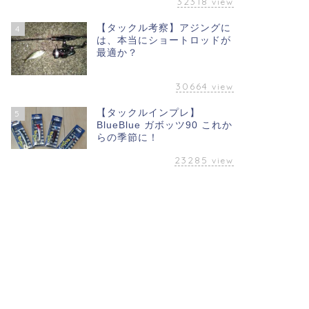
32318
view
【タックル考察】アジングに
4
は、本当にショートロッドが
最適か？
30664
view
【タックルインプレ】
5
BlueBlue ガボッツ90 これか
らの季節に！
23285
view