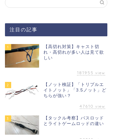
注目の記事
【高切れ対策】キャスト切
1
れ・高切れが多い人は見て欲
しい
181955
view
【ノット検証】「トリプルエ
2
イトノット」「3.5ノット」ど
ちらが強い？
47610
view
【タックル考察】バスロッド
3
とライトゲームロッドの違い