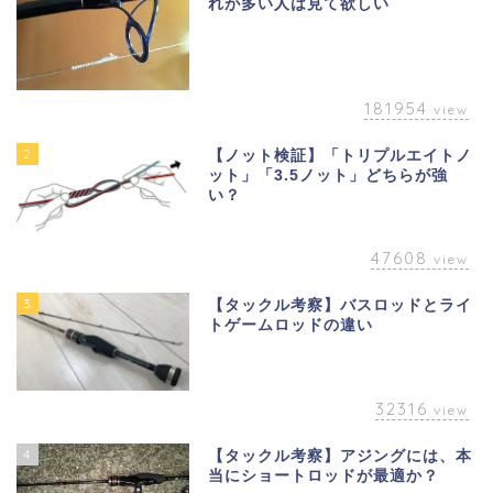
れが多い人は見て欲しい
181954
view
2
【ノット検証】「トリプルエイトノ
ット」「3.5ノット」どちらが強
い？
47608
view
3
【タックル考察】バスロッドとライ
トゲームロッドの違い
32316
view
4
【タックル考察】アジングには、本
当にショートロッドが最適か？