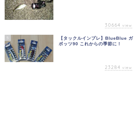
30664
view
5
【タックルインプレ】BlueBlue ガ
ボッツ90 これからの季節に！
23284
view