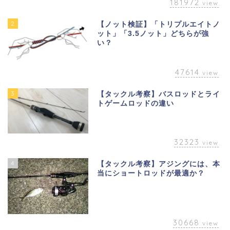
181972
view
2
【ノット検証】「トリプルエイトノ
ット」「3.5ノット」どちらが強
い？
47614
view
3
【タックル考察】バスロッドとライ
トゲームロッドの違い
32323
view
4
【タックル考察】アジングには、本
当にショートロッドが最適か？
30668
view