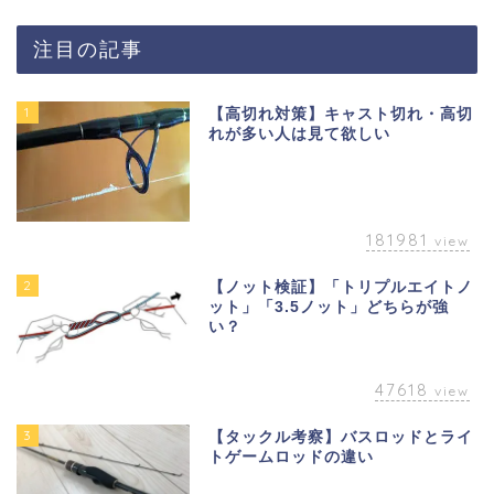
注目の記事
1
【高切れ対策】キャスト切れ・高切
れが多い人は見て欲しい
181981
view
2
【ノット検証】「トリプルエイトノ
ット」「3.5ノット」どちらが強
い？
47618
view
3
【タックル考察】バスロッドとライ
トゲームロッドの違い