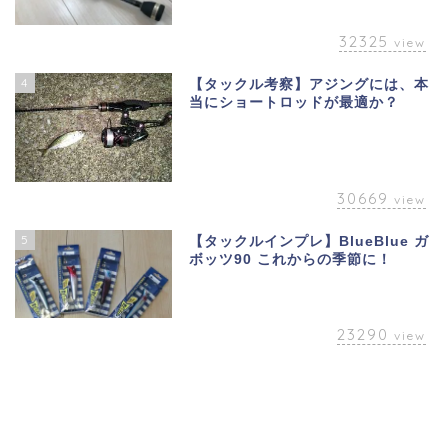
32325
view
4
【タックル考察】アジングには、本
当にショートロッドが最適か？
30669
view
5
【タックルインプレ】BlueBlue ガ
ボッツ90 これからの季節に！
23290
view