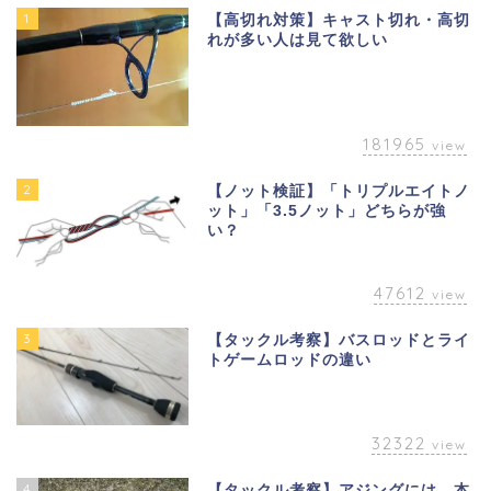
1
【高切れ対策】キャスト切れ・高切
れが多い人は見て欲しい
181965
view
2
【ノット検証】「トリプルエイトノ
ット」「3.5ノット」どちらが強
い？
47612
view
3
【タックル考察】バスロッドとライ
トゲームロッドの違い
32322
view
4
【タックル考察】アジングには、本