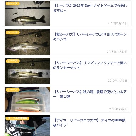
シーバス
【シーバス】2016年 Day4 ナイトゲームでも釣れ
ますね～
2016年6月15日
シーバス
【秋シーバス】リバーシーバスとサヨリパターン
のハシゴ
2015年11月12日
シーバス
【リバーシーバス】リップルフィッシャーで狙い
のランカーゲット
2015年11月5日
シーバス
【リバーシーバス】秋の河川攻略で使いたいルア
ー 第１弾
2015年9月6日
タックル関連情報
【アイマ リバーフロウズ72】 アイマのNEW鉄
板バイブ