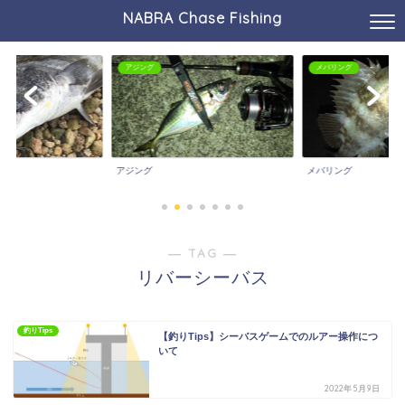
NABRA Chase Fishing
アジング
メバリング
アジング
メバリング
― TAG ―
リバーシーバス
釣りTips
【釣りTips】シーバスゲームでのルアー操作につ
いて
2022年5月9日