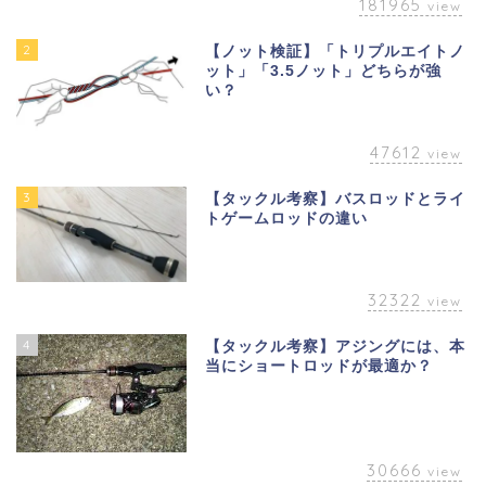
181965
view
2
【ノット検証】「トリプルエイトノ
ット」「3.5ノット」どちらが強
い？
47612
view
3
【タックル考察】バスロッドとライ
トゲームロッドの違い
32322
view
4
【タックル考察】アジングには、本
当にショートロッドが最適か？
30666
view