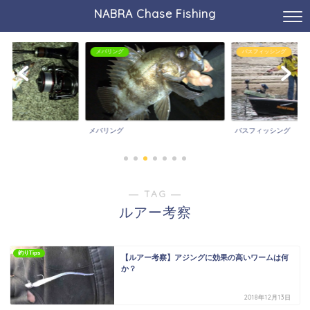
NABRA Chase Fishing
メバリング
バスフィッシング
メバリング
バスフィッシング
― TAG ―
ルアー考察
釣りTips
【ルアー考察】アジングに効果の高いワームは何
か？
2018年12月13日