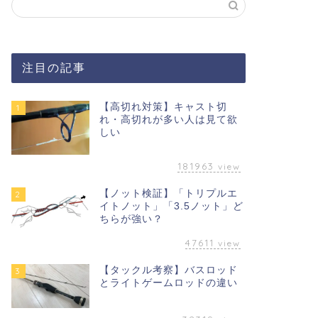
注目の記事
【高切れ対策】キャスト切
1
れ・高切れが多い人は見て欲
しい
181963
view
【ノット検証】「トリプルエ
2
イトノット」「3.5ノット」ど
ちらが強い？
47611
view
【タックル考察】バスロッド
3
とライトゲームロッドの違い