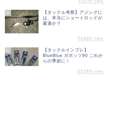
32319
view
【タックル考察】アジングに
4
は、本当にショートロッドが
最適か？
30665
view
【タックルインプレ】
5
BlueBlue ガボッツ90 これか
らの季節に！
23285
view