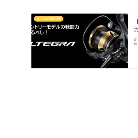
タックル関連情報
皆
難