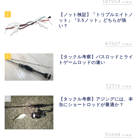
181954
view
2
【ノット検証】「トリプルエイトノ
ット」「3.5ノット」どちらが強
い？
47607
view
3
【タックル考察】バスロッドとライ
トゲームロッドの違い
32316
view
4
【タックル考察】アジングには、本
当にショートロッドが最適か？
30664
view