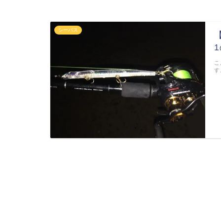
シーバス
こ
す