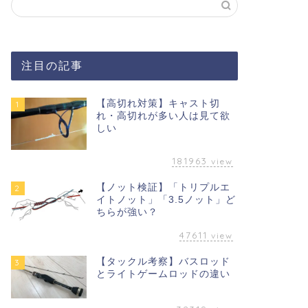
注目の記事
【高切れ対策】キャスト切
1
れ・高切れが多い人は見て欲
しい
181963
view
【ノット検証】「トリプルエ
2
イトノット」「3.5ノット」ど
ちらが強い？
47611
view
【タックル考察】バスロッド
3
とライトゲームロッドの違い