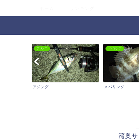
ホーム
ランキング
ジング
メバリング
ング
メバリング
バ
湾奥サ