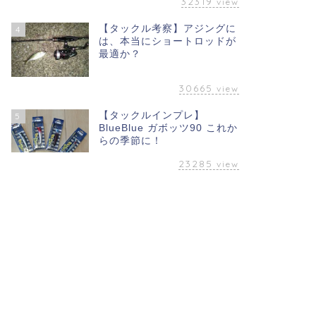
32319
view
【タックル考察】アジングに
4
は、本当にショートロッドが
最適か？
30665
view
【タックルインプレ】
5
BlueBlue ガボッツ90 これか
らの季節に！
23285
view