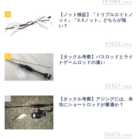
181984
view
2
【ノット検証】「トリプルエイトノ
ット」「3.5ノット」どちらが強
い？
47622
view
3
【タックル考察】バスロッドとライ
トゲームロッドの違い
32327
view
4
【タックル考察】アジングには、本
当にショートロッドが最適か？
30670
view