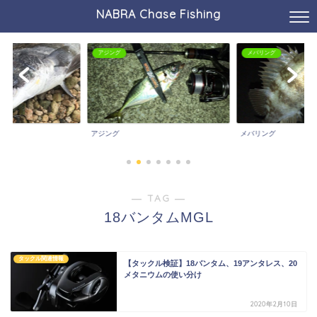
NABRA Chase Fishing
アジング
メバリング
アジング
メバリング
― TAG ―
18バンタムMGL
タックル関連情報
【タックル検証】18バンタム、19アンタレス、20
メタニウムの使い分け
2020年2月10日