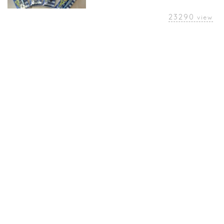
23290
view