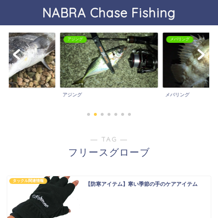
NABRA Chase Fishing
アジング
メバリング
アジング
メバリング
― TAG ―
フリースグローブ
タックル関連情報
【防寒アイテム】寒い季節の手のケアアイテム