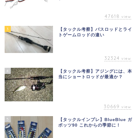
47618
view
3
【タックル考察】バスロッドとライ
トゲームロッドの違い
32324
view
4
【タックル考察】アジングには、本
当にショートロッドが最適か？
30669
view
5
【タックルインプレ】BlueBlue ガ
ボッツ90 これからの季節に！