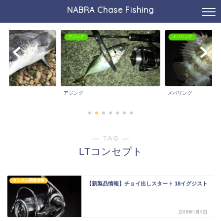
NABRA Chase Fishing
アジング
メバリング
アジング
メバリング
― TAG ―
LTコンセプト
タックル関連情報
【新製品情報】チョイ出しスタート 18イグジスト
2018年1月9日