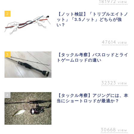
181972
view
2
【ノット検証】「トリプルエイトノ
ット」「3.5ノット」どちらが強
い？
47614
view
3
【タックル考察】バスロッドとライ
トゲームロッドの違い
32323
view
4
【タックル考察】アジングには、本
当にショートロッドが最適か？
30668
view