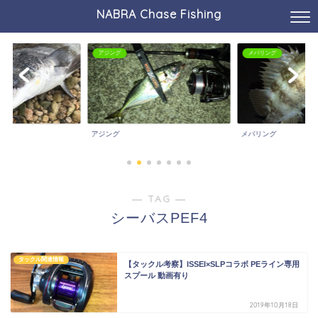
NABRA Chase Fishing
アジング
メバリング
アジング
メバリング
― TAG ―
シーバスPEF4
タックル関連情報
【タックル考察】ISSEI×SLPコラボ PEライン専用
スプール 動画有り
2019年10月18日