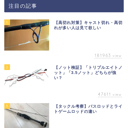
注目の記事
1
【高切れ対策】キャスト切れ・高切
れが多い人は見て欲しい
181963
view
2
【ノット検証】「トリプルエイトノ
ット」「3.5ノット」どちらが強
い？
47611
view
3
【タックル考察】バスロッドとライ
トゲームロッドの違い