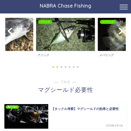
NABRA Chase Fishing
アジング
メバリング
アジング
メバリング
― TAG ―
マグシールド必要性
釣りTips
【タックル考察】マグシールドの効果と必要性
2018年3月1日