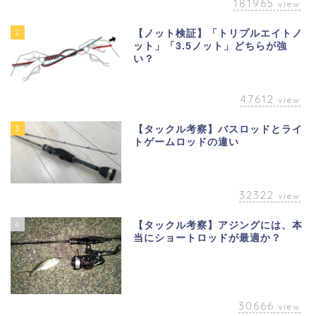
181965
view
2
【ノット検証】「トリプルエイトノ
ット」「3.5ノット」どちらが強
い？
47612
view
3
【タックル考察】バスロッドとライ
トゲームロッドの違い
32322
view
4
【タックル考察】アジングには、本
当にショートロッドが最適か？
30666
view