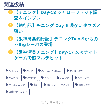
関連投稿:
【チニング】Day-13 シャローフラット調
査＆インプレ
【釣行記】チニング Day-6 暖かい夕マズメ
狙い
【阪神湾奥釣行記】チニングDay-9からの
～Bigシーバス登場
【阪神湾奥チニング】Day-17 久々ナイト
ゲームで超マルチヒット
Berkeley
GULP
SaltwaterFatHawg
TSURINOYA
がまかつ
つりのや
ガルプ
チニング
バークレー
ボトムチニング
東レ
東レモノフィラメント
触角フック
阪神湾奥チニング
スポンサーリンク