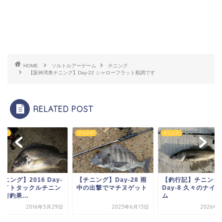
HOME
ソルトルアーゲーム
チニング
【阪神湾奥チニング】Day-22 シャローフラット順調です
RELATED POST
ング
チニング
チニング
ニング】2016 Day-
【チニング】Day-28 雨
【釣行記】チニング
 ベイトタックルチニン
中の出撃でマチヌゲット
Day-8 久々のナイ
2桁釣果...
ム
2016年5月29日
2025年6月13日
2026年4