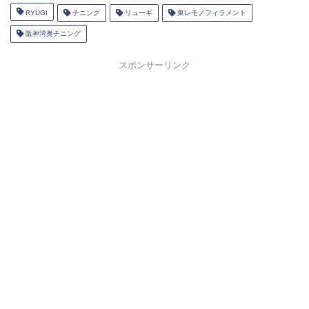
RYUGI
チニング
リューギ
東レモノフィラメント
阪神湾奥チニング
スポンサーリンク