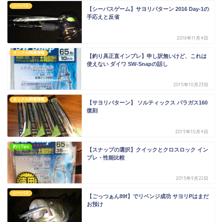
シーバス
【シーバスゲーム】サヨリパターン 2016 Day-1の
手応えと反省
2016年11月4日
タックル関連情報
【釣り具正直インプレ】申し訳無いけど、これは
使えない ダイワ SW-Snapの話し
2015年10月23日
タックル関連情報
【サヨリパターン】 ソルティックス パラガス160
復刻
2015年10月4日
釣りTips
【スナップの選択】クイックとクロスロック イン
プレ・性能比較
2015年9月22日
シーバス
【ごっつぁん89f】でリベンジ成功 サヨリPはまだ
お預け