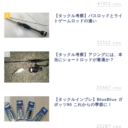
47612
view
3
【タックル考察】バスロッドとライ
トゲームロッドの違い
32322
view
4
【タックル考察】アジングには、本
当にショートロッドが最適か？
30667
view
5
【タックルインプレ】BlueBlue ガ
ボッツ90 これからの季節に！
23287
view