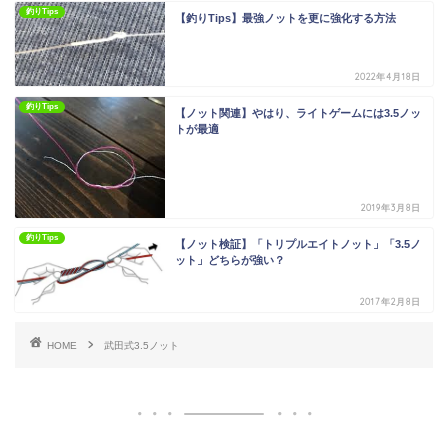
釣りTips
【釣りTips】最強ノットを更に強化する方法
2022年4月18日
釣りTips
【ノット関連】やはり、ライトゲームには3.5ノッ
トが最適
2019年3月8日
釣りTips
【ノット検証】「トリプルエイトノット」「3.5ノ
ット」どちらが強い？
2017年2月8日
HOME
武田式3.5ノット