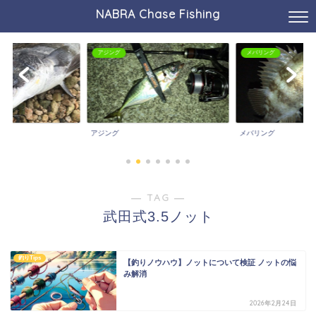
NABRA Chase Fishing
アジング
メバリング
アジング
メバリング
― TAG ―
武田式3.5ノット
釣りTips
【釣りノウハウ】ノットについて検証 ノットの悩
み解消
2026年2月24日