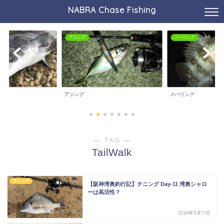
NABRA Chase Fishing
アジング
メバリング
アジング
メバリング
― TAG ―
TailWalk
チニング
【阪神湾奥釣行記】チニング Day-11 湾奥シャロ
ーは高活性？
2026年5月11日