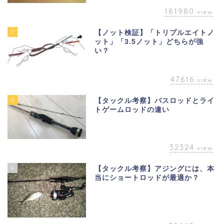
181980
view
2
【ノット検証】「トリプルエイトノ
ット」「3.5ノット」どちらが強
い？
47616
view
3
【タックル考察】バスロッドとライ
トゲームロッドの違い
32324
view
4
【タックル考察】アジングには、本
当にショートロッドが最適か？