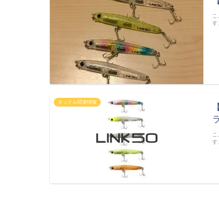
こ
す
タックル関連情報
ラ
こ
す