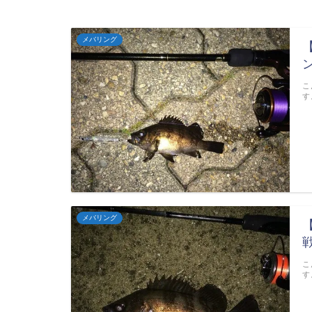
メバリング
こ
す
メバリング
こ
す