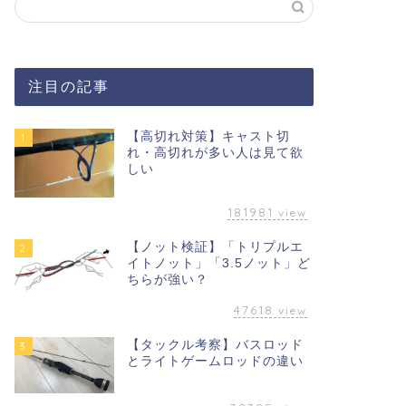
注目の記事
【高切れ対策】キャスト切
1
れ・高切れが多い人は見て欲
しい
181981
view
【ノット検証】「トリプルエ
2
イトノット」「3.5ノット」ど
ちらが強い？
47618
view
【タックル考察】バスロッド
3
とライトゲームロッドの違い