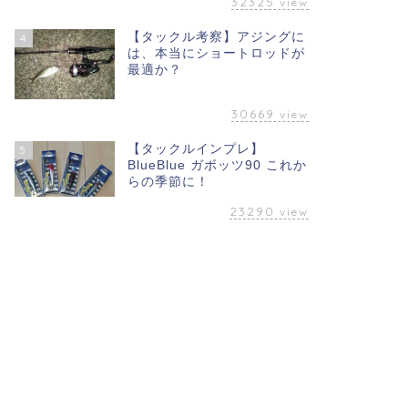
32325
view
【タックル考察】アジングに
4
は、本当にショートロッドが
最適か？
30669
view
【タックルインプレ】
5
BlueBlue ガボッツ90 これか
らの季節に！
23290
view