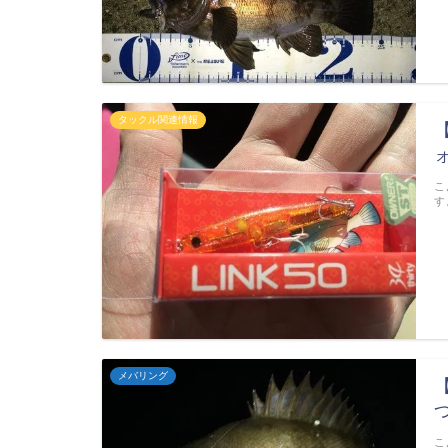
タックル関連情報
こ
す
メバリング
こ