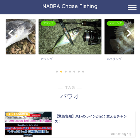
NABRA Chase Fishing
アジング
メバリング
アジング
メバリング
― TAG ―
バウオ
タックル関連情報
【緊急告知】東レのラインが安く買えるチャン
ス！
2020年10月3日