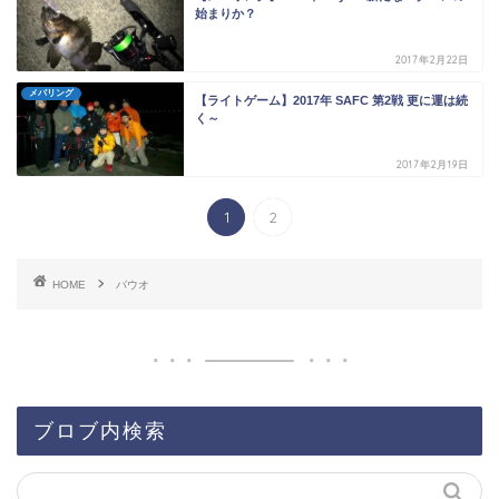
始まりか？
2017年2月22日
メバリング
【ライトゲーム】2017年 SAFC 第2戦 更に運は続
く～
2017年2月19日
1
2
HOME
バウオ
ブロブ内検索