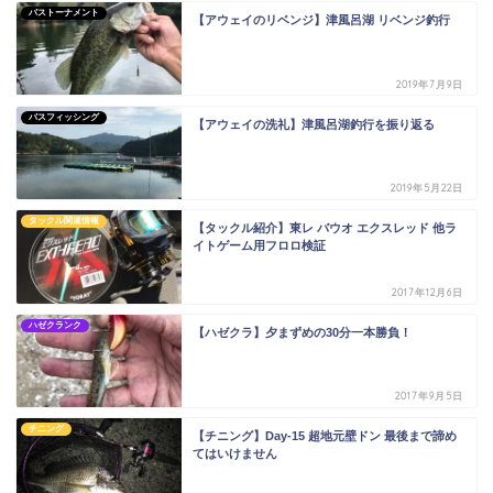
バストーナメント
【アウェイのリベンジ】津風呂湖 リベンジ釣行
2019年7月9日
バスフィッシング
【アウェイの洗礼】津風呂湖釣行を振り返る
2019年5月22日
タックル関連情報
【タックル紹介】東レ バウオ エクスレッド 他ラ
イトゲーム用フロロ検証
2017年12月6日
ハゼクランク
【ハゼクラ】夕まずめの30分一本勝負！
2017年9月5日
チニング
【チニング】Day-15 超地元壁ドン 最後まで諦め
てはいけません