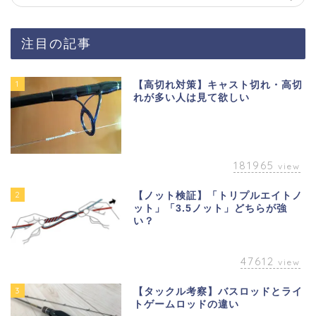
注目の記事
1
【高切れ対策】キャスト切れ・高切
れが多い人は見て欲しい
181965
view
2
【ノット検証】「トリプルエイトノ
ット」「3.5ノット」どちらが強
い？
47612
view
3
【タックル考察】バスロッドとライ
トゲームロッドの違い