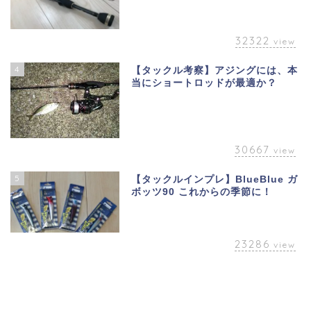
32322
view
4
【タックル考察】アジングには、本
当にショートロッドが最適か？
30667
view
5
【タックルインプレ】BlueBlue ガ
ボッツ90 これからの季節に！
23286
view