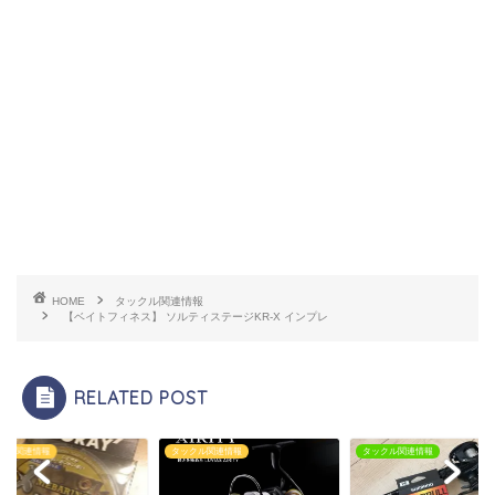
HOME
タックル関連情報
【ベイトフィネス】 ソルティステージKR-X インプレ
RELATED POST
クル関連情報
タックル関連情報
タックル関連情報