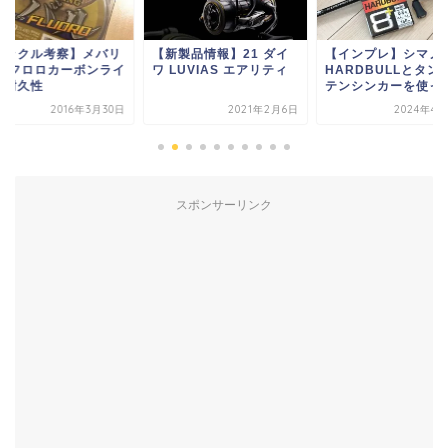
新製品情報】21 ダイ
【インプレ】シマノ
【ブルーカレント
LUVIAS エアリティ
HARDBULLとタングス
53/TZ】 実釣動画
テンシンカーを使った...
2021年2月6日
2024年4月29日
2015年9
スポンサーリンク