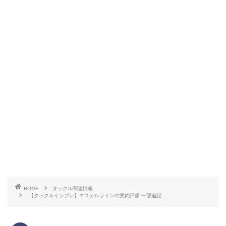
HOME
タックル関連情報
【タックルインプレ】エステルラインの実釣評価 一部追記