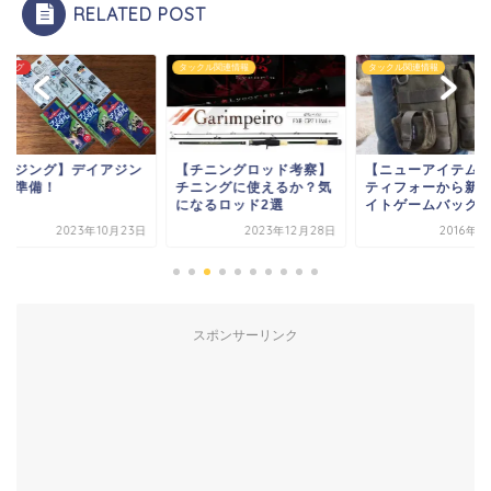
RELATED POST
ング
タックル関連情報
タックル関連情報
アジング】デイアジン
【チニングロッド考察】
【ニューアイテム】
の準備！
チニングに使えるか？気
ティフォーから新た
になるロッド2選
イトゲームバッグ
2023年10月23日
2023年12月28日
2016年11
スポンサーリンク