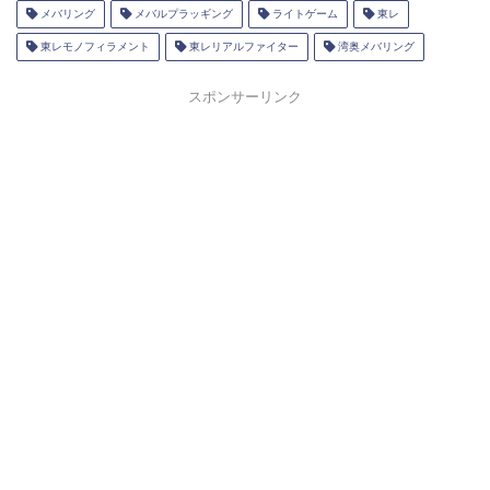
メバリング
メバルプラッギング
ライトゲーム
東レ
東レモノフィラメント
東レリアルファイター
湾奥メバリング
スポンサーリンク