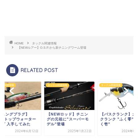
HOME
タックル関連情報
【NEWルアー】O.S.P.から新チニングワーム登場
RELATED POST
クル関連情報
タックル関連情報
タックル関連情報
チニングプラグ】
【NEWロッド】チニン
【バスクランク】カ
EW トップウォーター
グの元祖に”スーパーモ
クランク ”ふく零”＆
ラグ 入手してみた
デル”登場
く壱”
2024年6月12日
2025年1月22日
2024年8