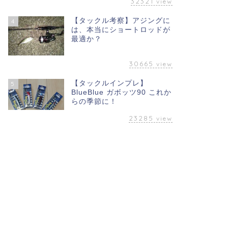
32321
view
【タックル考察】アジングに
4
は、本当にショートロッドが
最適か？
30665
view
【タックルインプレ】
5
BlueBlue ガボッツ90 これか
らの季節に！
23285
view