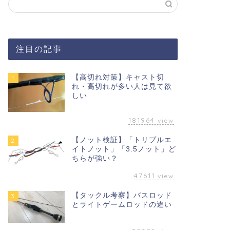
注目の記事
【高切れ対策】キャスト切
1
れ・高切れが多い人は見て欲
しい
181964
view
【ノット検証】「トリプルエ
2
イトノット」「3.5ノット」ど
ちらが強い？
47611
view
【タックル考察】バスロッド
3
とライトゲームロッドの違い