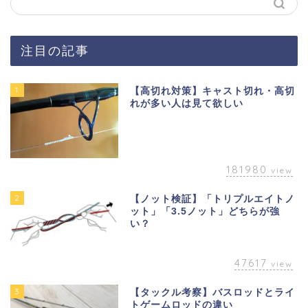
注目の記事
1
【高切れ対策】キャスト切れ・高切
れが多い人は見て欲しい
181980
view
2
【ノット検証】「トリプルエイトノ
ット」「3.5ノット」どちらが強
い？
47617
view
3
【タックル考察】バスロッドとライ
トゲームロッドの違い