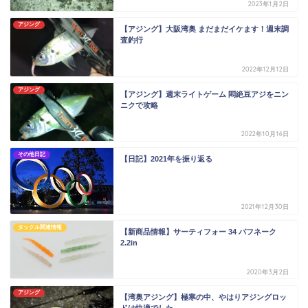
2023年1月2日
アジング
【アジング】大阪湾奥 まだまだイケます！週末調
査釣行
2022年12月12日
アジング
【アジング】週末ライトゲーム 悶絶豆アジをニン
ニクで攻略
2022年10月16日
その他日記
【日記】2021年を振り返る
2021年12月30日
タックル関連情報
【新商品情報】サーティフォー 34 パフネーク
2.2in
2020年3月2日
アジング
【湾奥アジング】極寒の中、やはりアジングロッ
ドは快適でした