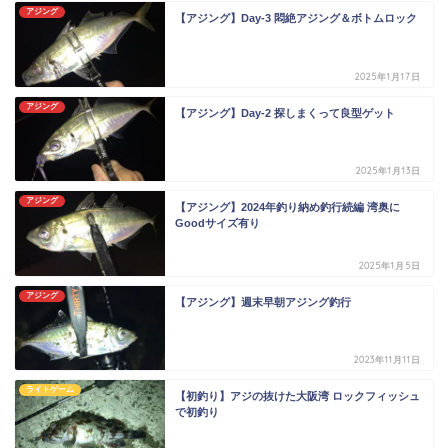
アジング
【アジング】Day-3 悶絶アジング＆ボトムロック
2025年1月17日
アジング
【アジング】Day-2 探しまくって良型ゲット
2025年1月13日
アジング
【アジング】2024年釣り納め釣行続編 湾奥に
Goodサイズ有り
2025年1月5日
アジング
【アジング】週末早朝アジング釣行
2023年11月11日
ライトゲーム
【初釣り】アジの抜けた大阪湾 ロックフィッシュ
で初釣り