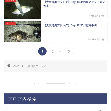
アジング
【大阪湾奥アジング】Day-13 夏の豆アジシーズン
到来
2019年8月2日
アジング
【大阪湾奥アジング】Day-12 アジ行方不明
2019年6月24日
...
1
2
5
HOME
大阪湾奥アジング
ブロブ内検索