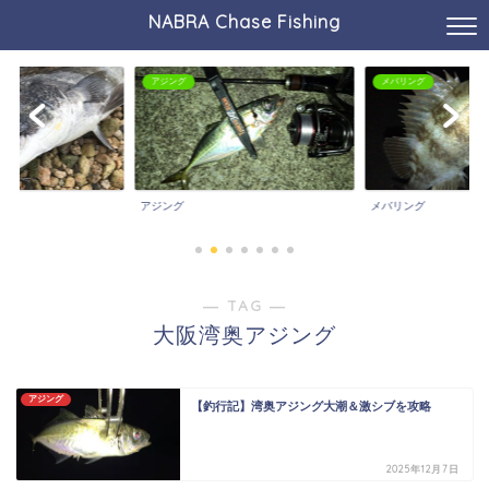
NABRA Chase Fishing
アジング
メバリング
アジング
メバリング
― TAG ―
大阪湾奥アジング
アジング
【釣行記】湾奥アジング大潮＆激シブを攻略
2025年12月7日