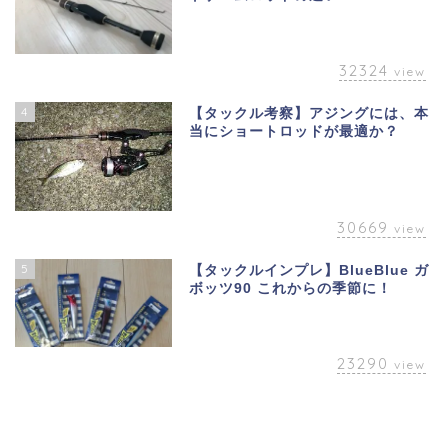
32324
view
4
【タックル考察】アジングには、本
当にショートロッドが最適か？
30669
view
5
【タックルインプレ】BlueBlue ガ
ボッツ90 これからの季節に！
23290
view