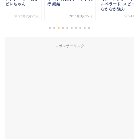
りキビレちゃん
行 続編
ルベラード･スピニ
なかなか強力
2025年2月25日
2015年8月29日
2024年7
スポンサーリンク