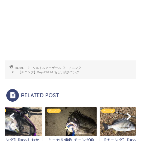
HOME
ソルトルアーゲーム
チニング
【チニング】Day-13&14 ちょい渋チニング
RELATED POST
ング
チニング
チニング
ニング】Day-1 おか
ミニカリ爆釣 チニング釣
【チニング】Day-52