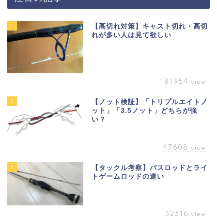
1
【高切れ対策】キャスト切れ・高切
れが多い人は見て欲しい
181954
view
2
【ノット検証】「トリプルエイトノ
ット」「3.5ノット」どちらが強
い？
47608
view
3
【タックル考察】バスロッドとライ
トゲームロッドの違い
32316
view