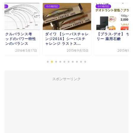
他日記
その他日記
その他日記
タックルバランス考
ダイワ 【シーバスチャレ
【プラス-デオ】 サ
】ロッドのパワー特性
ンジ2016】シーバスチ
リー 薬用石鹸
ラインのバランス
ャレンジ ラストス...
2016年5月17日
2015年9月15日
2015年8
スポンサーリンク