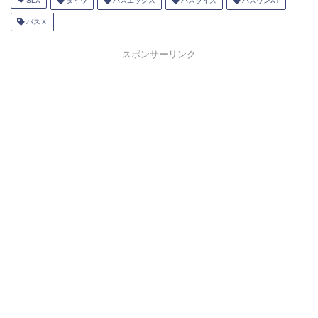
SLX
ダイワ
バスエックス
バスライズ
バスワンXT
バスＸ
スポンサーリンク